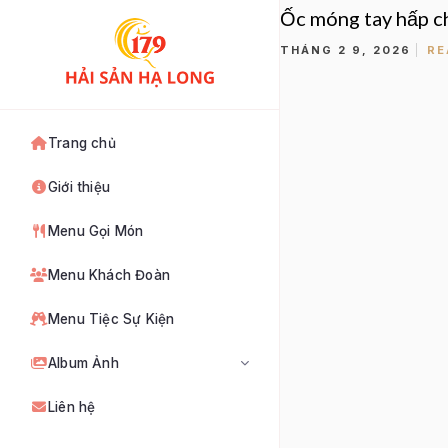
Ốc móng tay hấp c
THÁNG 2 9, 2026
RE
Trang chủ
Giới thiệu
Menu Gọi Món
Menu Khách Đoàn
Menu Tiệc Sự Kiện
Album Ảnh
Sảnh lớn
Liên hệ
Phòng Gala 1