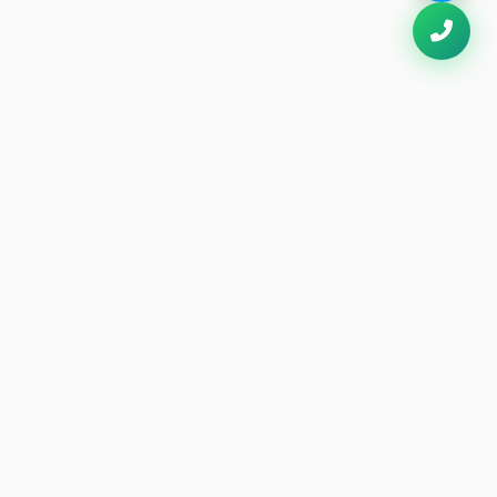
Thông Tin Liên Hệ
Kiot 49 Hạ Long, Phường Bãi Cháy,
Quảng Ninh
Hotline:
0913 031 257
Đặt bàn:
0913 031 257
info@haisanhalong179.com
haisanhalong179.com
iết kế bởi
Hùng Minh ITS