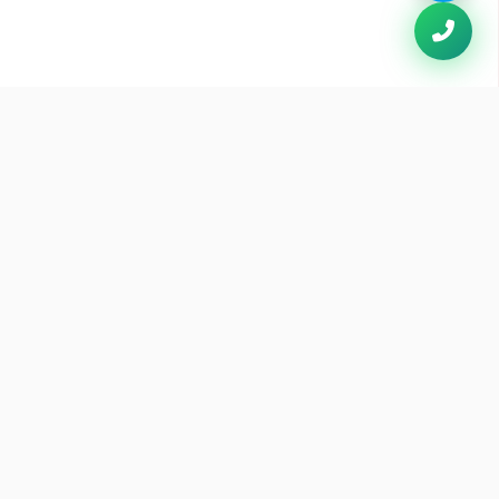
Thông Tin Liên Hệ
Kiot 49 Hạ Long, Phường Bãi Cháy,
Quảng Ninh
Hotline:
0913 031 257
Đặt bàn:
0913 031 257
info@haisanhalong179.com
haisanhalong179.com
iết kế bởi
Hùng Minh ITS