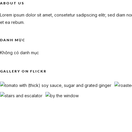
ABOUT US
Lorem ipsum dolor sit amet, consetetur sadipscing elitr, sed diam 
et ea rebum.
ABOUT THE AUTHOR
DANH MỤC
Trang chủ
admin
Không có danh mục
Giới thiệu
Menu Gọi Món
GALLERY ON FLICKR
Menu Khách Đoàn
Menu Tiệc Sự Kiện
Album Ảnh
Sảnh lớn
Liên hệ
Phòng Gala 1